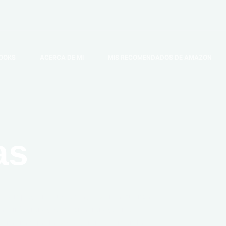
OOKS
ACERCA DE MI
MIS RECOMENDADOS DE AMAZON
as
 tiempos antiguos. Cada planta guarda
as, infusiones o meditaciones. En esta
a trabajar la protección, el amor, la