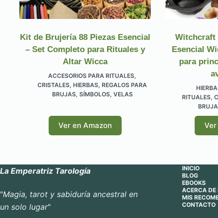
Kit de Brujería 88 Piezas Esencial
Witchcraft
– Set Completo para Rituales y
Esencial Wi
Altar Wicca
para princ
a
ACCESORIOS PARA RITUALES
,
CRISTALES
,
HIERBAS
,
REGALOS PARA
HIERBA
BRUJAS
,
SÍMBOLOS
,
VELAS
RITUALES
,
C
BRUJA
Ver en Amazon
Ver
INICIO
La Emperatriz Tarología
BLOG
EBOOKS
ACERCA DE 
"
Magia, tarot y sabiduría ancestral en
MIS RECOM
CONTACTO
un solo lugar
"